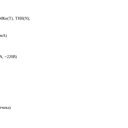
ТМКн(T), ТНН(N);
0мА)
А, ~220В)
атчика)