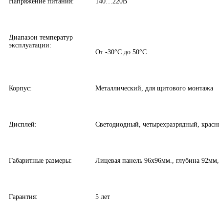
Напряжение питания:
140…220В
Диапазон температур
эксплуатации:
От -30°С до 50°С
Корпус:
Металлический, для щитового монтажа
Дисплей:
Светодиодный, четырехразрядный, красн
Габаритные размеры:
Лицевая панель 96х96мм., глубина 92мм
Гарантия:
5 лет