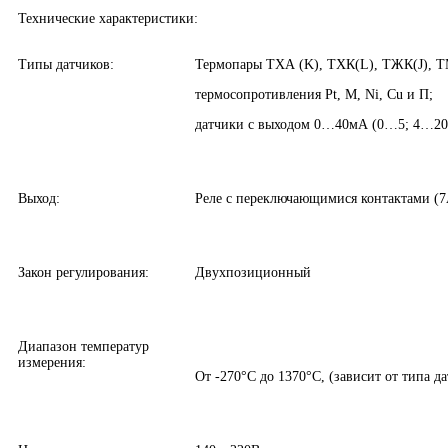
Технические характеристики:
Типы датчиков:
Термопары ТХА (K), ТХК(L), ТЖК(J), 
термосопротивления Pt, M, Ni, Cu и П;
датчики с выходом 0…40мА (0…5; 4…2
Выход:
Реле с переключающимися контактами (7
Закон регулирования:
Двухпозиционный
Диапазон температур
измерения:
От -270°С до 1370°С, (зависит от типа д