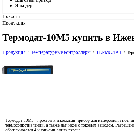
Шаговый привод
Энкодеры
Новости
Продукция
Термодат-10M5 купить в Иже
Продукция
Температурные контроллеры
ТЕРМОДАТ
/
/
/
Тер
Термодат-10М5 - простой и надежный прибор для измерения и позиц
термосопротивлений, а также датчиков с токовым выходом. Разрешени
обеспечивается 4 кнопками внизу экрана.