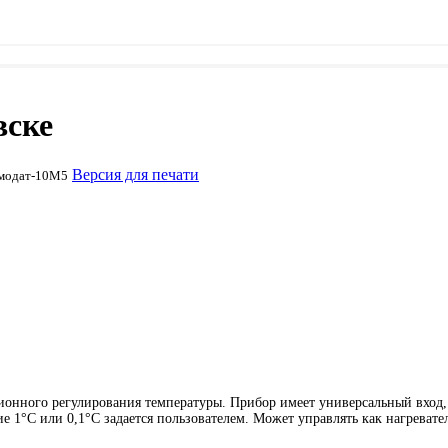
вске
Версия для печати
модат-10M5
ионного регулирования температуры. Прибор имеет универсальный вход
е 1°С или 0,1°С задается пользователем. Может управлять как нагреват