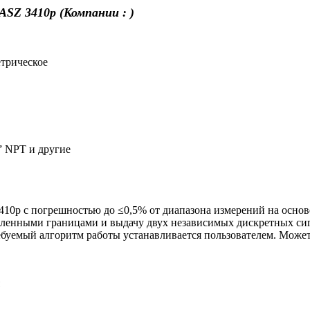
ASZ 3410p (Компании : )
етрическое
” NPT и другие
0p с погрешностью до ≤0,5% от диапазона измерений на основе
овленными границами и выдачу двух независимых дискретных си
ебуемый алгоритм работы устанавливается пользователем. Может