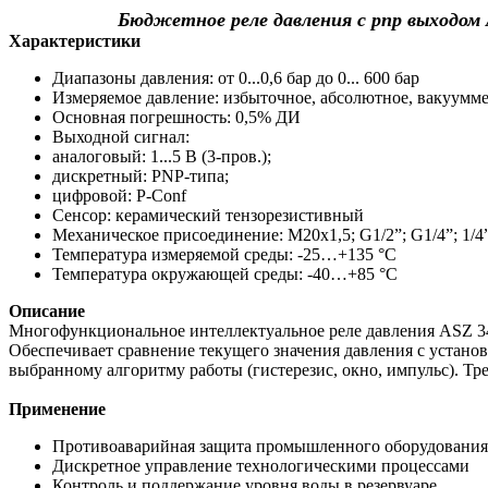
Бюджетное реле давления с pnp выходом 
Характеристики
Диапазоны давления: от 0...0,6 бар до 0... 600 бар
Измеряемое давление: избыточное, абсолютное, вакуумм
Основная погрешность: 0,5% ДИ
Выходной сигнал:
аналоговый: 1...5 В (3-пров.);
дискретный: PNP-типа;
цифровой: P-Conf
Сенсор: керамический тензорезистивный
Механическое присоединение: M20x1,5; G1/2”; G1/4”; 1/4
Температура измеряемой среды: -25…+135 °C
Температура окружающей среды: -40…+85 °C
Описание
Многофункциональное интеллектуальное реле давления ASZ 341
Обеспечивает сравнение текущего значения давления с устан
выбранному алгоритму работы (гистерезис, окно, импульс). Тр
Применение
Противоаварийная защита промышленного оборудования
Дискретное управление технологическими процессами
Контроль и поддержание уровня воды в резервуаре