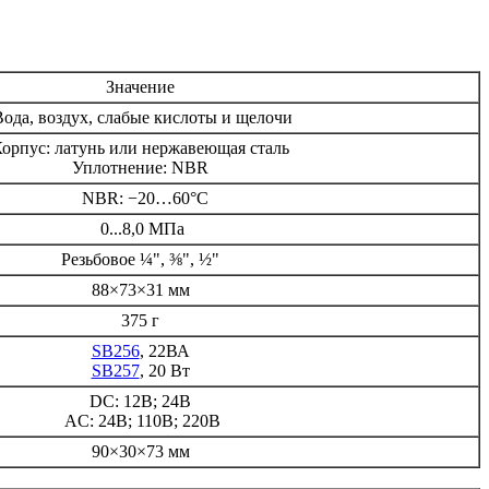
Значение
Вода, воздух, слабые кислоты и щелочи
орпус: латунь или нержавеющая сталь
Уплотнение: NBR
NBR: −20…60°C
0...8,0 MПa
Резьбовое ¼", ⅜", ½"
88×73×31 мм
375 г
SB256
, 22ВА
SB257
, 20 Вт
DC: 12В; 24В
AC: 24В; 110В; 220В
90×30×73 мм