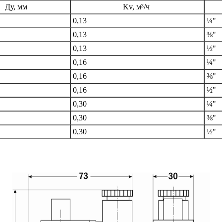
Ду, мм
Kv, м³/ч
0,13
¼"
0,13
⅜"
0,13
½"
0,16
¼"
0,16
⅜"
0,16
½"
0,30
¼"
0,30
⅜"
0,30
½"