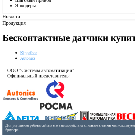
Шаговый привод
Энкодеры
Новости
Продукция
Бесконтактные датчики купит
Kippribor
Autonics
ООО "Системы автоматизации"
Официальный представитель:
Разработано:
Для улучшения работы сайта и его взаимодействия с пользователями мы используем
СКБ-44
браузера.
Телефон: +7 (3412) 24-24-07