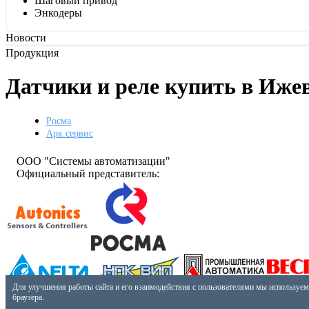
Шаговый привод
Энкодеры
Новости
Продукция
Датчики и реле купить в Иже
Росма
Арк сервис
ООО "Системы автоматизации"
Официальный представитель:
Разработано:
Для улучшения работы сайта и его взаимодействия с пользователями мы используем
СКБ-44
браузера.
Телефон: +7 (3412) 24-24-07