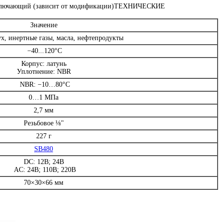
ключающий (зависит от модификации)
ТЕХНИЧЕСКИЕ
Значение
ух, инертные газы, масла, нефтепродукты
−40...120°С
Корпус: латунь
Уплотнение: NBR
NBR: −10…80°C
0…1 MПa
2,7 мм
Резьбовое ⅛"
227 г
SB480
DC: 12В; 24В
AC: 24В; 110В; 220В
70×30×66 мм