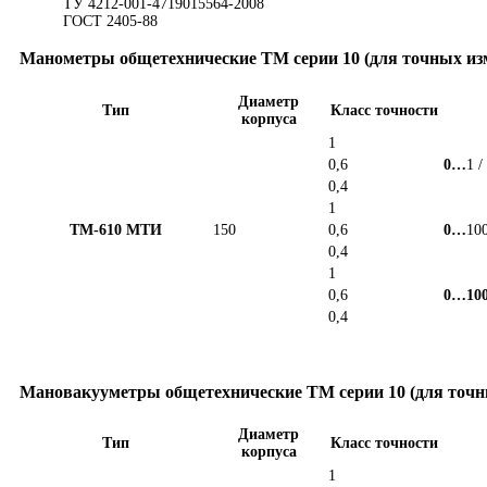
ТУ 4212-001-4719015564-2008
ГОСТ 2405-88
Манометры общетехнические ТМ серии 10 (для точных из
Диаметр
Тип
Класс точности
корпуса
1
0,6
0…
1 /
0,4
1
ТМ-610 МТИ
150
0,6
0…
100
0,4
1
0,6
0…10
0,4
Мановакууметры общетехнические ТМ серии 10 (для точн
Диаметр
Тип
Класс точности
корпуса
1