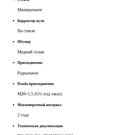
Минеральное
Корректор нуля
На стекле
Штуцер
Медный сплав
Присоединение
Радиальное
Резьба присоединения
M20×1,5 (G
½
под заказ)
Межповерочный интервал
2 года
Техническая документация