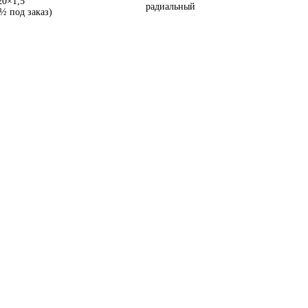
0×1,5
радиальный
½
под заказ)