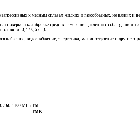
агресcивных к медным сплавам жидких и газообразных, не вязких и не 
ри поверке и калибровке средств измерения давления с соблюдением тр
чности: 0,4 / 0,6 / 1,0.
плоснабжение, водоснабжение, энергетика, машиностроение и другие от
/ 40 / 60 / 100 МПа
ТМ
ТМВ