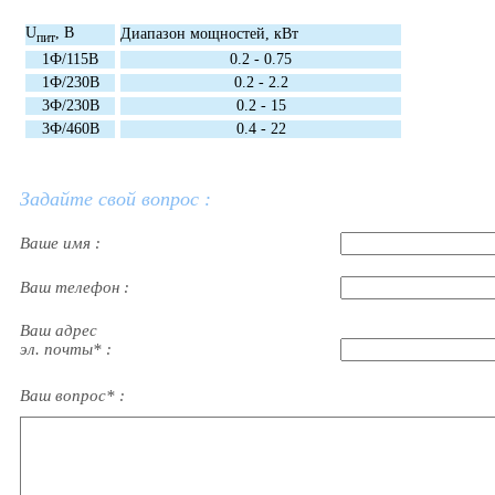
U
, В
Диапазон мощностей, кВт
пит
1Ф/115В
0.2 - 0.75
1Ф/230В
0.2 - 2.2
3Ф/230В
0.2 - 15
3Ф/460В
0.4 - 22
Задайте свой вопрос :
Ваше имя :
Ваш телефон :
Ваш адрес
эл. почты* :
Ваш вопрос* :