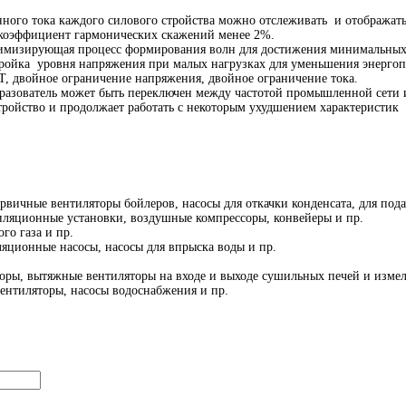
нного тока каждого силового стройства можно отслеживать и отображать
коэффициент гармонических скажений менее 2%.
тимизирующая процесс формирования волн для достижения минимальных
ройка уровня напряжения при малых нагрузках для уменьшения энергоп
T, двойное ограничение напряжения, двойное ограничение тока.
разователь может быть переключен между частотой промышленной сети 
тройство и продолжает работать с некоторым ухудшением характеристик
вичные вентиляторы бойлеров, насосы для откачки конденсата, для пода
иляционные установки, воздушные компрессоры, конвейеры и пр.
го газа и пр.
ляционные насосы, насосы для впрыска воды и пр.
оры, вытяжные вентиляторы на входе и выходе сушильных печей и измел
ентиляторы, насосы водоснабжения и пр.