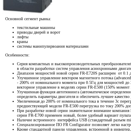
Основной сегмент рынка:
текстильные машины
приводы дверей и ворот
лифты
краны
системы манипулирвоания материалами
Особенности:
Cерия компактных и высокопроизводительных преобразователей
в области разработки систем управления асинхронными двигат
Диапазон мощностей новой серии FR-E720S расширен от 0.1 до 
Улучшенное управление вектором магнитного потока (advanced 
- 200% от номинального момента при 0.5Гц для мощностей до 
векторное управление в моделях серии FR-E500 (150% момент 
Улучшенная функция автотюнинга (автоматическое определение
определить параметры двигателя и обеспечить лучшее качеств
Увеличенная до 200% от номинального тока в течение 3с перегр
предшествующей модели FR-E500 перегрузка по току 200% допу
При разработке новой серии значительное внимание компания M
серии FR-E700 применен новый, более удобный вариант пульта
Наличие встроенного интерфейса USB (стандартный разъем min
Специализированное ПО FR Configurator позволяет легко наст
Кроме стандартной панели управления, встроенной в инверт