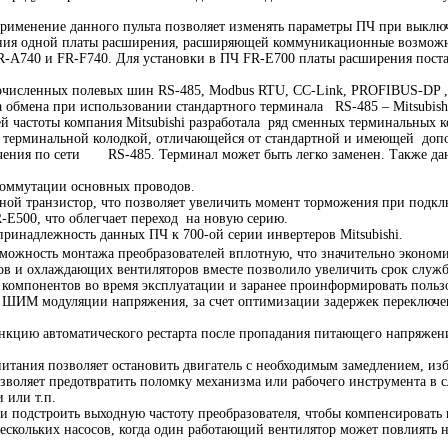
Применение данного пульта позволяет изменять параметры ПЧ при выкл
ения одной платы расширения, расширяющей коммуникационные возможн
R-A740 и FR-F740. Для установки в ПЧ FR-E700 платы расширения поста
очисленных полевых шин RS-485, Modbus RTU, CC-Link, PROFIBUS-DP ,
 обмена при использовании стандартного терминала RS-485 – Mitsubishi 
 частоты компания Mitsubishi разработала ряд сменных терминальных ко
 терминальной колодкой, отличающейся от стандартной и имеющей допо
ения по сети RS-485. Терминал может быть легко заменен. Также данн
коммутации основных проводов.
ой транзистор, что позволяет увеличить момент торможения при подкл
E500, что облегчает переход на новую серию.
ринадлежность данных ПЧ к 700-ой серии инвертеров Mitsubishi.
можность монтажа преобразователей вплотную, что значительно эконо
ов и охлаждающих вентиляторов вместе позволило увеличить срок служ
компонентов во время эксплуатации и заранее проинформировать пользо
ШИМ модуляции напряжения, за счет оптимизации задержек переключени
нкцию автоматического рестарта после пропадания питающего напряжен
итания позволяет остановить двигатель с необходимым замедлением, из
зволяет предотвратить поломку механизма или рабочего инструмента в 
 или т.п.
 подстроить выходную частоту преобразователя, чтобы компенсировать
ескольких насосов, когда один работающий вентилятор может повлиять н