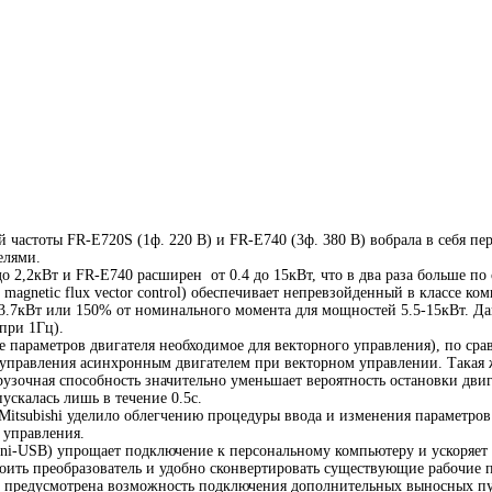
 частоты FR-E720S (1ф. 220 В) и FR-E740 (3ф. 380 В) вобрала в себя 
елями.
2,2кВт и FR-E740 расширен от 0.4 до 15кВт, что в два раза больше по
magnetic flux vector control) обеспечивает непревзойденный в классе к
3.7кВт или 150% от номинального момента для мощностей 5.5-15кВт. Да
при 1Гц).
 параметров двигателя необходимое для векторного управления), по ср
о управления асинхронным двигателем при векторном управлении. Такая 
узочная способность значительно уменьшает вероятность остановки двиг
скалась лишь в течение 0.5с.
itsubishi уделило облегчению процедуры ввода и изменения параметров 
 управления.
i-USB) упрощает подключение к персональному компьютеру и ускоряет 
роить преобразователь и удобно сконвертировать существующие рабочие 
ер, предусмотрена возможность подключения дополнительных выносных