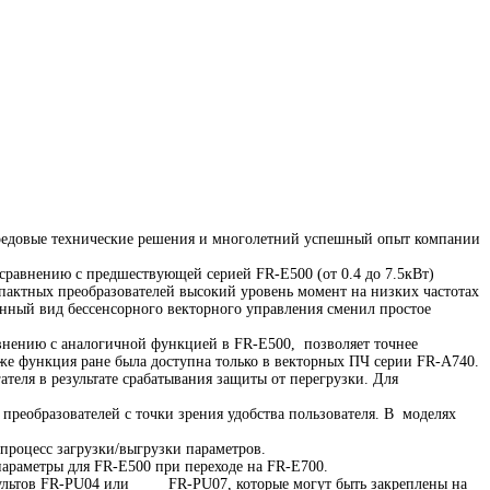
передовые технические решения и многолетний успешный опыт компании
 сравнению с предшествующей серией FR-E500 (от 0.4 до 7.5кВт)
омпактных преобразователей высокий уровень момент на низких частотах
нный вид бессенсорного векторного управления сменил простое
авнению с аналогичной функцией в FR-E500, позволяет точнее
же функция ране была доступна только в векторных ПЧ серии FR-A740.
ателя в результате срабатывания защиты от перегрузки. Для
преобразователей с точки зрения удобства пользователя. В моделях
процесс загрузки/выгрузки параметров.
параметры для FR-E500 при переходе на FR-E700.
 пультов FR-PU04 или FR-PU07, которые могут быть закреплены на