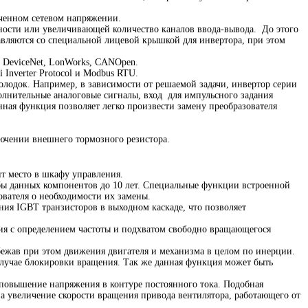
юченном сетевом напряжении.
ости или увеличивающей количество каналов ввода-вывода. До этого
вляются со специальной лицевой крышкой для инвертора, при этом
 DeviceNet, LonWorks, CANOpen.
Inverter Protocol и Modbus RTU.
лодок. Например, в зависимости от решаемой задачи, инвертор серии
лнительные аналоговые сигналы, вход для импульсного задания
ая функция позволяет легко произвести замену преобразователя
ючении внешнего тормозного резистора.
мит место в шкафу управления.
бы данных компонентов до 10 лет. Специальные функции встроенной
вателя о необходимости их замены.
я IGBT транзисторов в выходном каскаде, что позволяет
ия с определением частоты и подхватом свободно вращающегося
бежав при этом движения двигателя и механизма в целом по инерции.
случае блокировки вращения. Так же данная функция может быть
 повышение напряжения в контуре постоянного тока. Подобная
а увеличение скорости вращения привода вентилятора, работающего от