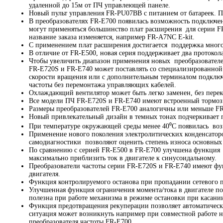
удаленной до 15м от ПЧ управлеющей панеле.
Новый пульт управления FR-PU07BB с питанием от батареек. 
В преобразователях FR-E700 появилась возможность подключ
могут применяться большинство плат расширения для серии F
название заказа изменяется, например FR-A7NC E-kit.
С применением плат расширения достигается поддержка мног
В отличие от FR-E500, новая серия поддерживает два протокола
Чтобы увеличить диапазон применения новых преобразователей
FR-E720S и FR-E740 может поставлять со специализированной
скорости вращения или с дополнительным терминалом подключ
частоты без перемонтажа управляющих кабелей.
Охлаждающий вентилятор может быть легко заменен, без пере
Все модели ПЧ FR-E720S и FR-E740 имеют встроенный тормозн
Размеры преобразователей FR-E700 аналогичны или меньше FR-
Новый привлекательный дизайн в темных тонах подчеркивает п
При температуре окружающей среды менее 40⁰С появилась воз
Применение нового поколения электролитических конденсатор
самодиагностики позволяют оценить степень износа основных 
По сравнению с серией FR-E500 в FR-E700 улучшена функция 
максимально приблизить ток в двигателе к синусоидальному.
Преобразователи частоты серии FR-E720S и FR-E740 имеют фу
двигателя.
Функция контролируемого останова при пропадании сетевого п
Улучшенная функция ограничения момента/тока в двигателе по
полезна при работе механизма в режиме остановки при касании
Функция предотвращения рекуперации позволяет автоматически
ситуация может возникнуть например при совместной работе н
преобразователя частоты FR-E700.