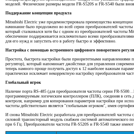
моделей. Физические размеры модели FR-S520S и FR-S540 были вновь
Поддержание концепции продукта
Mitsubishi Electric уже продемонстрировала преимущества концепции
начинание было продолжено во всей серии преобразователей частоты 
который сталкивался хотя бы с одним из преобразователей частоты Mit
обеспечение поддерживается исключительно всеми преобразователями
для его нужд и запустить его в работу быстро и эффективно.
Настройка с помощью встроенного цифрового поворотного регул
Простота, быстрота настройки были приоритетными направлениями пр
регулятор), который напоминает джойстики для управления совреме
теперь намного проще получить доступ к 12 наиболее важным парамет
практически исключает некорректную настройку преобразователя часто
Глобальный игрок
Наличие порта RS-485 (для преобразователя частоты серии FR-S500…
программируемым логическим контроллером (ПЛК), соединяя в сеть до
контроля, например для копирования параметров настройки при испол
частоты действительно является "глобальным игроком", имея сертиф
И снова Mitsubishi Electric разработала для преобразователей часто
силовой транзисторный модуль снабжен системой автоматического под
при 6 Гц. Преобразователи частоты FR-S520S и FR-S540 также имеют