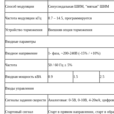
Способ модуляции
Синусоидальная ШИМ, “мягкая” ШИМ
Частота модуляции кГц
0.7 – 14.5, программируется
Устройство торможения
Внешняя опция торможения
Входные параметры
Входное напряжение
1- фаза, ~200-240В (-15% / +10%)
Частота
50 / 60 Гц ± 5%
Входная мощность кВА
0.9
1.5
2.5
Входы управления
Сигналы задания скорости
Аналоговые: 0-5В, 0-10В, 4-20мА; цифров
Стартовый сигнал
Старт в прямом направлении, старт в об