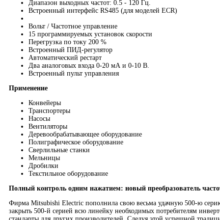
Диапазон выходных частот: 0.5 - 120 Гц.
Встроенный интерфейс RS485 (для моделей ECR)
Вольт / Частотное управление
15 программируемых установок скорости
Перегрузка по току 200 %
Встроенный ПИД-регулятор
Автоматический рестарт
Два аналоговых входа 0-20 мА и 0-10 В.
Встроенный пульт управления
Применение
Конвейеры
Транспортеры
Насосы
Вентиляторы
Деревообрабатывающее оборудование
Полиграфическое оборудование
Сверлильные станки
Мельницы
Дробилки
Текстильное оборудование
Полный контроль одним нажатием: новый преобразователь частоты
Фирма Mitsubishi Electric пополнила свою весьма удачную 500-ю се
закрыть 500-й серией всю линейку необходимых потребителям инвертор
стандарты для других производителей. Следуя этой успешной традиц