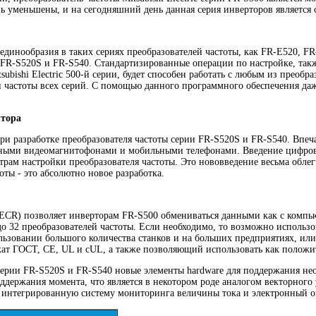
 уменьшены, и на сегодняшний день данная серия инверторов является 
 единообразия в таких сериях преобразователей частоты, как FR-E520, F
FR-S520S и FR-S540. Стандартизированные операции по настройке, также
subishi Electric 500-й серии, будет способен работать с любым из преоб
 частоты всех серий. С помощью данного программного обеспечения даж
ятора
и разработке преобразователя частоты серии FR-S520S и FR-S540. Впеча
нными видеомагнитофонами и мобильными телефонами. Введение цифрово
рам настройки преобразователя частоты. Это нововведение весьма обле
ты - это абсолютно новое разработка.
ECR) позволяет инверторам FR-S500 обмениваться данными как с компью
 32 преобразователей частоты. Если необходимо, то возможно использов
ьзовании большого количества станков и на больших предприятиях, или 
икат ГОСТ, CE, UL и cUL, а также позволяющий использовать как положи
ты серии FR-S520S и FR-S540 новые элементы hardware для поддержания 
держания момента, что является в некотором роде аналогом векторного
 интегрированную систему мониторинга величины тока и электронный ог