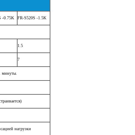
 -0.75K
FR-S520S -1.5K
1.5
7
1 минуты.
страивается)
нсацией нагрузки