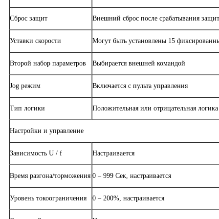
Сброс защит
Внешний сброс после срабатывания защи
Уставки скорости
Могут быть установлены 15 фиксированны
Второй набор параметров
Выбирается внешней командой
Jog режим
Включается с пульта управления
Тип логики
Положительная или отрицательная логика
Настройки и управление
Зависимость U / f
Настраивается
Время разгона/торможения
0 – 999 Сек, настраивается
Уровень токоограничения
0 – 200%, настраивается