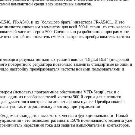
самой компактной среди всех известных аналогов.
R-E540, FR-A540, и их "большого брата" инвертора FR-A540L. И это
 являются ключевым элементом для всей 500-й серии, то есть человек
разователей частоты серии 500. Специально разработанное программное
е неопытный пользователь сможет настроить преобразователь частоты
тляющим результатом данных усилий явился "Digital Dial" (цифровой
го поворотного регулятора позволило заменить стандартные кнопки и
гчило настройку преобразователя частоты новыми пользователями и
тером (используя программное обеспечение VFD-Setup), так и с
ать один из преобразователей частоты 500-й серии для внешнего
для удаленного контроля на диспетчерском пульте. Преобразователь
тельную, так и отрицательную логику при управлении.
необходимых стандартов высокого качества и функциональности. Новый
 управления - это позволяет развивать 150% номинального момента уже
раничитель нарастания тока для защиты выключателей и контакторов.