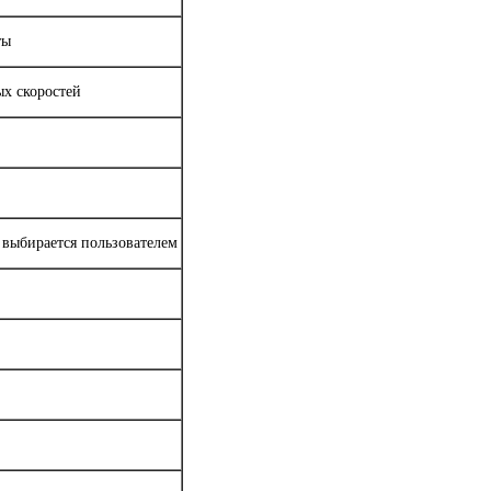
ты
х скоростей
 выбирается пользователем