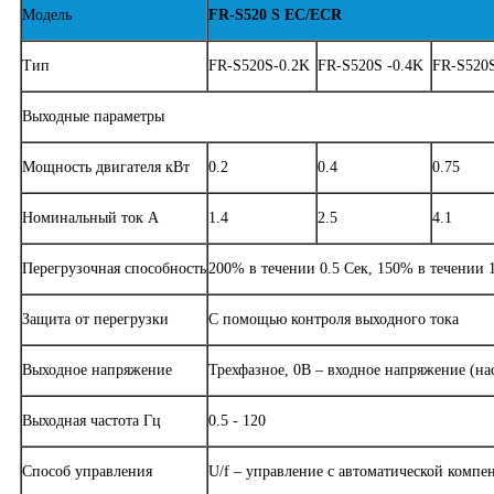
Модель
FR-S520 S EC/ECR
Тип
FR-S520S-0.2K
FR-S520S -0.4K
FR-S520S
Выходные параметры
Мощность двигателя кВт
0.2
0.4
0.75
Номинальный ток А
1.4
2.5
4.1
Перегрузочная способность
200% в течении 0.5 Сек, 150% в течении 
Защита от перегрузки
С помощью контроля выходного тока
Выходное напряжение
Трехфазное, 0В – входное напряжение (на
Выходная частота Гц
0.5 - 120
Способ управления
U/f – управление с автоматической компе