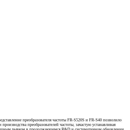
редставление преобразователя частоты FR-S520S и FR-S40 позволило
и производства преобразователей частоты, зачастую устанавливая
тся мощным рывком в продолжающемся R&D и систематичном обновлении