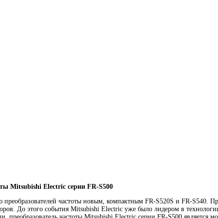
 Mitsubishi Electric серии FR-S500
рию преобразователей частоты новым, компактным FR-S520S и FR-S540. П
ов. До этого события Mitsubishi Electric уже было лидером в технологи
ии, преобразователь частоты Mitsubishi Electric серии FR-S500 являе