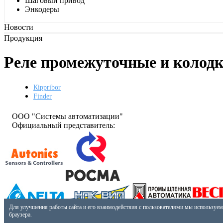
Шаговый привод
Энкодеры
Новости
Продукция
Реле промежуточные и колодк
Кippribor
Finder
ООО "Системы автоматизации"
Официальный представитель:
Разработано:
Для улучшения работы сайта и его взаимодействия с пользователями мы используем
СКБ-44
браузера.
Телефон: +7 (3412) 24-24-07