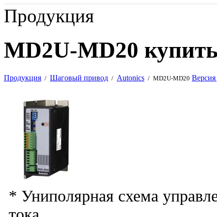
Продукция
MD2U-MD20 купить
Продукция
Шаговый привод
Autonics
Версия
/
/
/
MD2U-MD20
* Униполярная схема управле
тока.