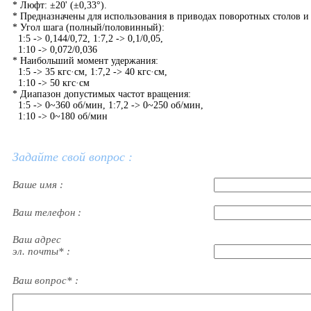
* Люфт: ±20' (±0,33°).
* Предназначены для использования в приводах поворотных столов и
* Угол шага (полный/половинный):
1:5 -> 0,144/0,72, 1:7,2 -> 0,1/0,05,
1:10 -> 0,072/0,036
* Наибольший момент удержания:
1:5 -> 35 кгс·см, 1:7,2 -> 40 кгс·см,
1:10 -> 50 кгс·см
* Диапазон допустимых частот вращения:
1:5 -> 0~360 об/мин, 1:7,2 -> 0~250 об/мин,
1:10 -> 0~180 об/мин
Задайте свой вопрос :
Ваше имя :
Ваш телефон :
Ваш адрес
эл. почты* :
Ваш вопрос* :