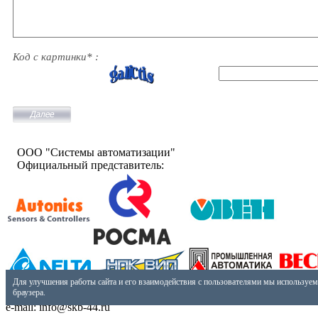
Код с картинки* :
ООО "Системы автоматизации"
Официальный представитель:
Разработано:
Для улучшения работы сайта и его взаимодействия с пользователями мы используем
СКБ-44
браузера.
Телефон: +7 (3412) 24-24-07
e-mail: info@skb-44.ru