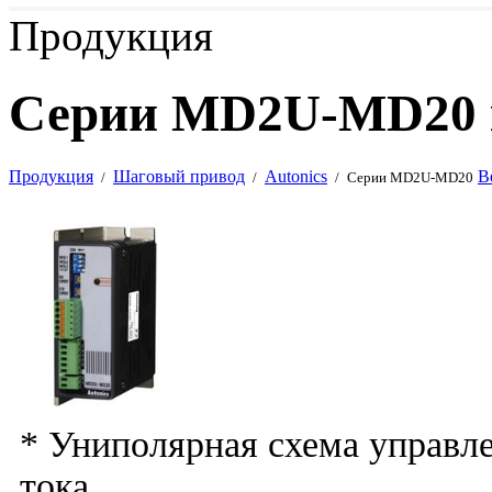
Продукция
Серии MD2U-MD20 к
Продукция
Шаговый привод
Autonics
В
/
/
/
Серии MD2U-MD20
* Униполярная схема управле
тока.