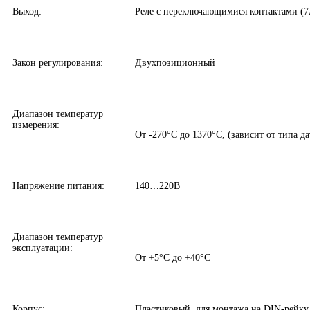
Выход:
Реле с переключающимися контактами (7
Закон регулирования:
Двухпозиционный
Диапазон температур
измерения:
От -270°С до 1370°С, (зависит от типа д
Напряжение питания:
140…220В
Диапазон температур
эксплуатации:
От +5°С до +40°С
Корпус:
Пластиковый, для монтажа на DIN-рейку