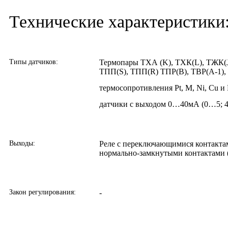
Технические характеристики
Типы датчиков:
Термопары ТХА (K), ТХК(L), ТЖК(J
ТПП(S), ТПП(R) ТПР(В), ТВР(А-1), 
термосопротивления Pt, M, Ni, Cu и 
датчики с выходом 0…40мА (0…5;
Выходы:
Реле с переключающимися контактам
нормально-замкнутыми контактами 
Закон регулирования:
-