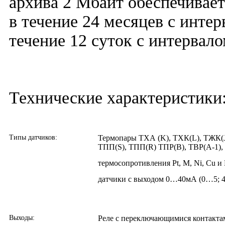
архива 2 Мбайт обеспечивае
в течение 24 месяцев с интер
течение 12 суток с интервало
Технические характеристики
Типы датчиков:
Термопары ТХА (K), ТХК(L), ТЖК(J
ТПП(S), ТПП(R) ТПР(В), ТВР(А-1), 
термосопротивления Pt, M, Ni, Cu и 
датчики с выходом 0…40мА (0…5;
Выходы:
Реле с переключающимися контактам