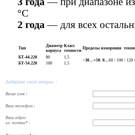
3 года
— при диапазоне и
°С
2 года
— для всех остальн
Диаметр
Класс
Тип
Пределы измерения темп
корпуса
точности
БТ-44.220
80
1,5
−30…+50
;
0…
60 / 100 / 120 
БТ-54.220
100
1,5
Задайте свой вопрос :
Ваше имя :
Ваш телефон :
Ваш адрес
эл. почты* :