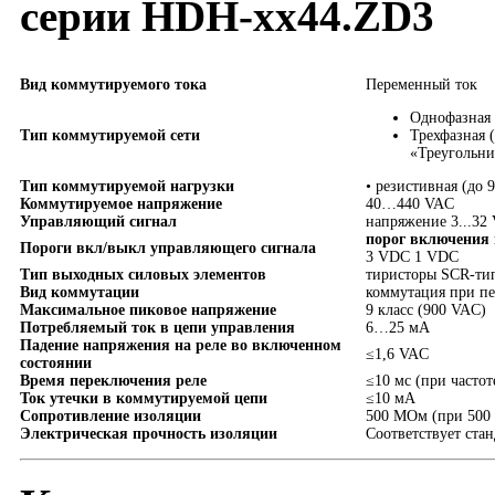
серии HDH-xx44.ZD3
Вид коммутируемого тока
Переменный ток
Однофазная
Тип коммутируемой сети
Трехфазная 
«Треугольни
Тип коммутируемой нагрузки
• резистивная (до 
Коммутируемое напряжение
40…440 VAC
Управляющий сигнал
напряжение 3...32
порог включения
Пороги вкл/выкл управляющего сигнала
3 VDC 1 VDC
Тип выходных силовых элементов
тиристоры SCR-тип
Вид коммутации
коммутация при пе
Максимальное пиковое напряжение
9 класс (900 VAC)
Потребляемый ток в цепи управления
6…25 мА
Падение напряжения на реле во включенном
≤1,6 VAC
состоянии
Время переключения реле
≤10 мс (при частот
Ток утечки в коммутируемой цепи
≤10 мА
Сопротивление изоляции
500 МОм (при 500
Электрическая прочность изоляции
Соответствует ста