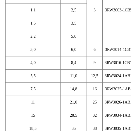
1,1
2,5
3
3
RW3003-1CB
1,5
3,5
2,2
5,0
3,0
6,0
6
3
RW30
14
-1CB
4,0
8,4
9
3
RW30
16
-1CB
5,5
11,0
12
,5
3
RW30
24
-1AB
7,5
14,8
16
3
RW30
25
-1AB
11
21,0
25
3
RW30
26
-1AB
15
28,5
32
3
RW30
34
-1AB
18,5
35
38
3
RW30
35
-1AB