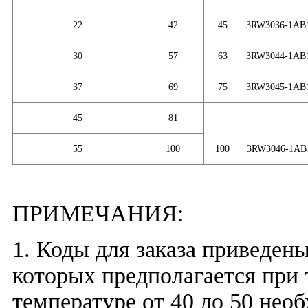
22
42
45
3
RW30
36
-1AB
30
57
63
3
RW30
44
-1AB
37
69
75
3
RW30
45
-1AB
45
81
55
100
100
3
RW30
46
-1AB
ПРИМЕЧАНИЯ:
1. Коды для заказа приведены
которых предполагается при 
температуре от 40 до 50 не