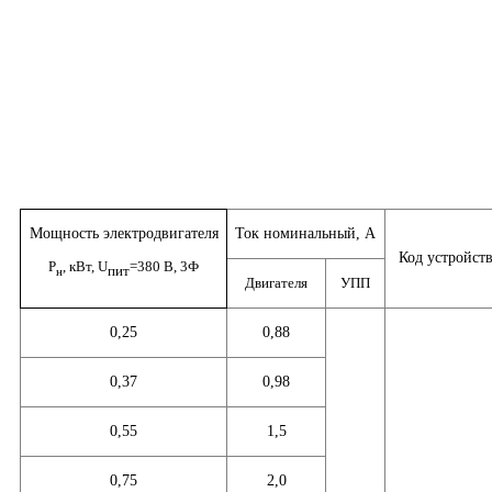
Мощность электродвигателя
Ток номинальный, А
Код устройст
Р
, кВт,
U
=380
В
, 3Ф
пит
н
Двигателя
УПП
0,25
0,88
0,37
0,98
0,55
1,5
0,75
2,0