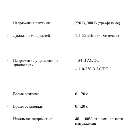
·
Напряжение питания
:
22
0 В,
380
В (трехфазные)
·
Диапазон мощностей:
1,1–55 к
Вт вкл
ючительно
·
Напряжение управления в
– 24
В
AC
/
DC
диапазонах:
– 110-230
В
AC
/
DC
·
Время разгона:
0…20 с
·
Время остановки:
0…20
c
·
Начальное напряжение
:
40
…100% от номинального
напряжения