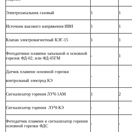
Электрозапальник газовый
1
1
Источник высокого напряжения ИВН
1
1
Клапан электромагнитный КЭГ-15
1
1
Фотодатчики пламени запальной и основной
-
1
горелок ФД-02; или ФД-05ГМ
Датчик пламени основной горелки
-
-
контрольный электрод КЭ
Сигнализатор горения ЛУЧ-1АМ
1
2
Сигнализатор горения ЛУЧ-КЭ
-
-
Фотодатчик пламени и сигнализатор горения
-
-
основной горелки ФДС