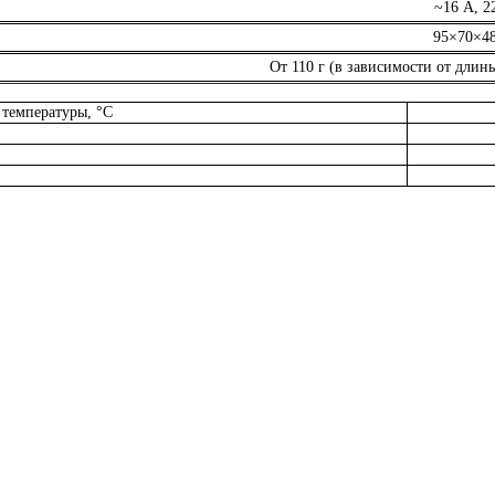
~16 А, 2
95×70×4
От 110 г (в зависимости от длин
 температуры, °С