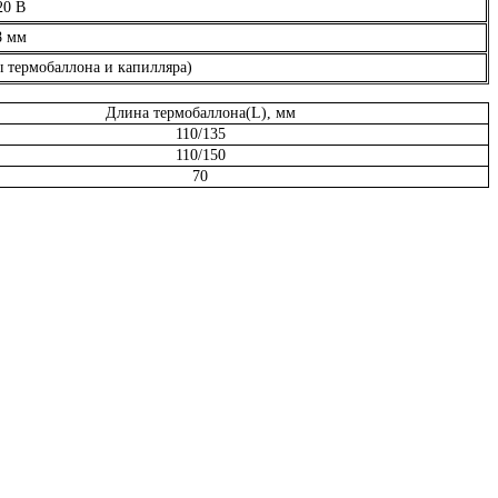
20 В
8 мм
ы термобаллона и капилляра)
Длина термобаллона(L), мм
110/135
110/150
70