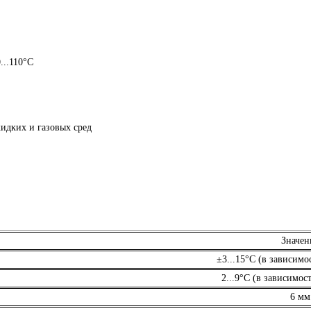
...110
°С
идких и газовых сред
Значен
±3...15°С (в зависимо
2...9°С (в зависимос
6 мм