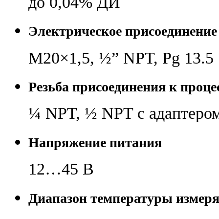
до 0,04% ДИ
Электрическое присоединение
M20×1,5,
½
” NPT, Pg 13.5
Резьба присоединения к проце
¼
NPT,
½
NPT с адаптеро
Напряжение питания
12…45 В
Диапазон температуры измер