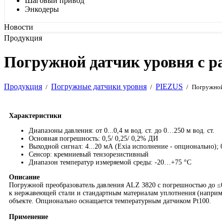
Шаговый привод
Энкодеры
Новости
Продукция
Погружной датчик уровня с р
Продукция
Погружные датчики уровня
PIEZUS
/
/
/
Погружной
Характеристики
Диапазоны давления: от 0...0,4 м вод. ст. до 0…250 м вод. ст.
Основная погрешность: 0,5/ 0,25/ 0,2% ДИ
Выходной сигнал: 4...20 мА (Exia исполнение - опционально); 0.
Сенсор: кремниевый тензорезистивный
Диапазон температур измеряемой среды: -20…+75 °C
Описание
Погружной преобразователь давления ALZ 3820 с погрешностью до ≤0
к нержавеющей стали и стандартным материалам уплотнения (наприме
объекте. Опционально оснащается температурным датчиком Pt100.
Применение