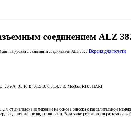
азъемным соединением ALZ 38
Версия для печати
 датчик уровня с разъемным соединением ALZ 3820
..20 мA; 0...10 В; 0...5 В; 0,5...4,5 В; Modbus RTU; HART
,2% от диапазона измерений на основе сенсора с разделительной мембр
р, вода, некоторые виды топлива). В датчике реализовано разъемное ка